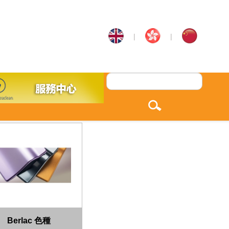
|
|
Berlac 色種