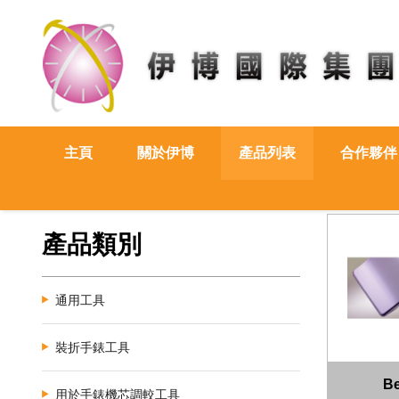
主頁
關於伊博
產品列表
合作夥伴
產品類別
通用工具
裝折手錶工具
B
用於手錶機芯調較工具