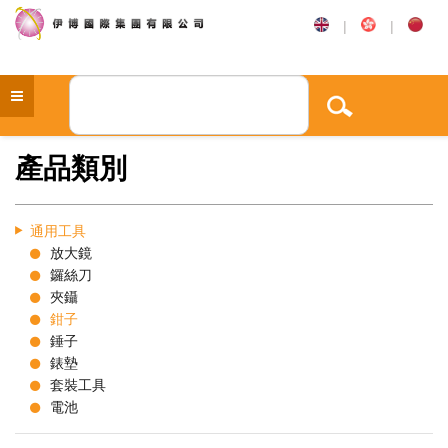
|
|
產品類別
通用工具
放大鏡
鑼絲刀
夾鑷
鉗子
錘子
錶墊
套裝工具
電池