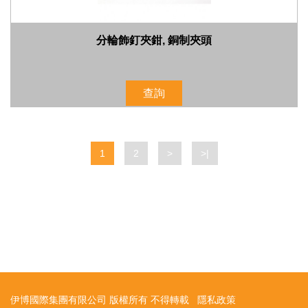
分輪飾釘夾鉗, 銅制夾頭
查詢
1
2
>
>|
伊博國際集團有限公司 版權所有 不得轉載
隱私政策