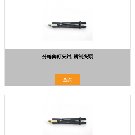
分輪飾釘夾鉗, 鋼制夾頭
查詢