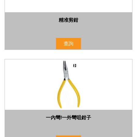
精准剪鉗
查詢
一內彎/一外彎咀鉗子