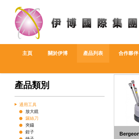
主頁
關於伊博
產品列表
合作夥伴
產品類別
通用工具
放大鏡
鑼絲刀
夾鑷
鉗子
Berge
錘子