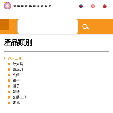
|
|
產品類別
通用工具
放大鏡
鑼絲刀
夾鑷
鉗子
錘子
錶墊
套裝工具
電池