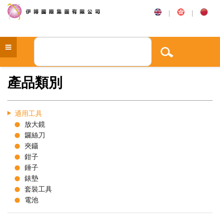
|
|
產品類別
通用工具
放大鏡
鑼絲刀
夾鑷
鉗子
錘子
錶墊
套裝工具
電池