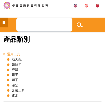
|
|
產品類別
通用工具
放大鏡
鑼絲刀
夾鑷
鉗子
錘子
錶墊
套裝工具
電池