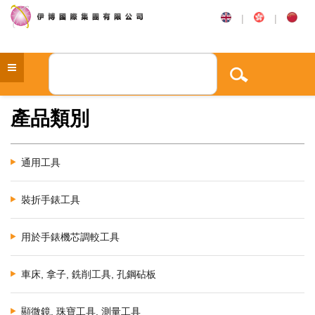
|
|
產品類別
通用工具
裝折手錶工具
用於手錶機芯調較工具
車床, 拿子, 銑削工具, 孔鋼砧板
顯微鏡, 珠寶工具, 測量工具