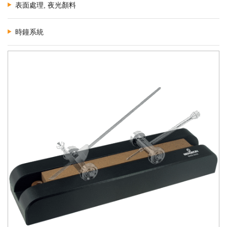
表面處理, 夜光顏料
時鐘系統