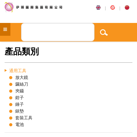
|
|
產品類別
通用工具
放大鏡
鑼絲刀
夾鑷
鉗子
錘子
錶墊
套裝工具
電池