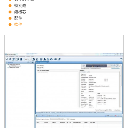
特別鐘
鐘機芯
配件
軟件