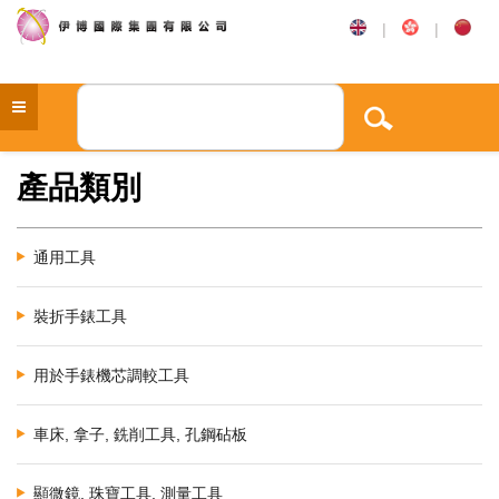
|
|
產品類別
通用工具
裝折手錶工具
用於手錶機芯調較工具
車床, 拿子, 銑削工具, 孔鋼砧板
顯微鏡, 珠寶工具, 測量工具