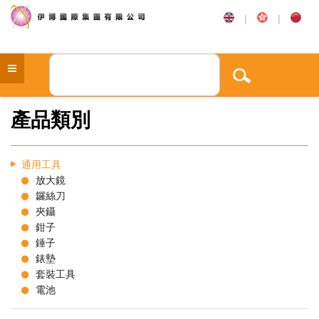
|
|
產品類別
通用工具
放大鏡
鑼絲刀
夾鑷
鉗子
錘子
錶墊
套裝工具
電池