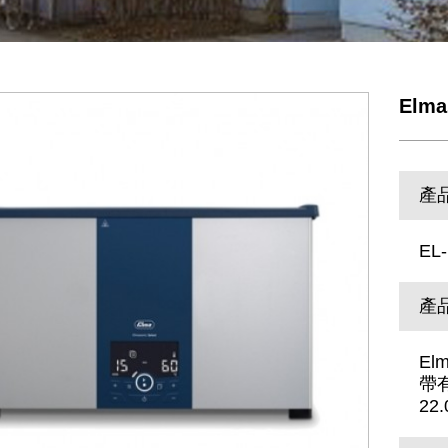
Elma
產
EL-
產
El
帶有
22