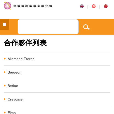
|
|
合作夥伴列表
Allemand Freres
Bergeon
Berlac
Crevoisier
Elma