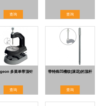
查询
查询
rgeon 多菜单带顶针
带特殊凹槽纹(滚花)的顶杆
查询
查询