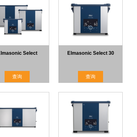
lmasonic Select
Elmasonic Select 30
查询
查询