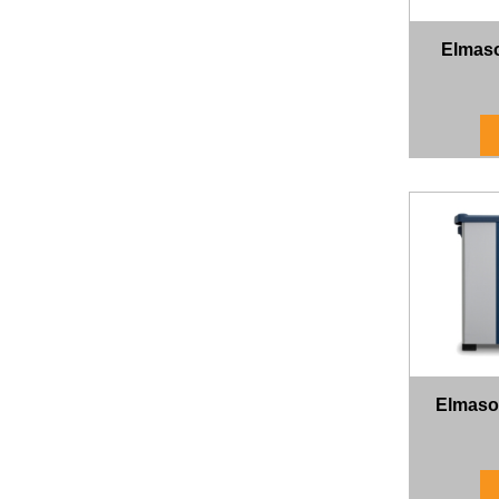
Elmaso
Elmason