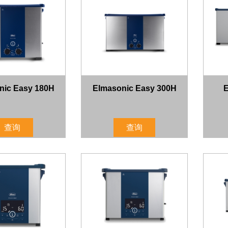
nic Easy 180H
Elmasonic Easy 300H
E
查询
查询