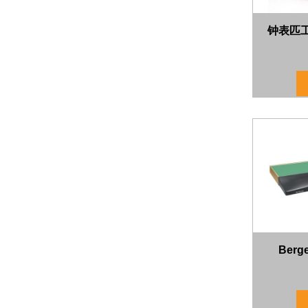
钟表匹工
Ber