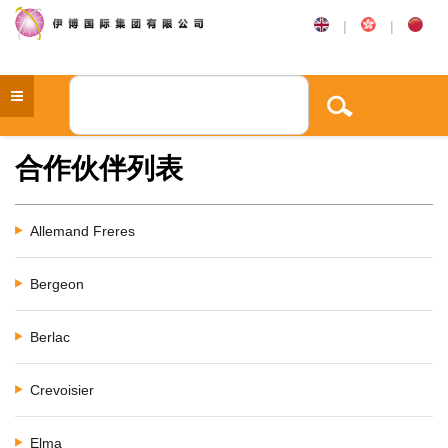
|
|
合作伙伴列表
Allemand Freres
Bergeon
Berlac
Crevoisier
Elma