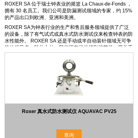
ROXER SA 位于瑞士钟表业的摇篮 La Chaux-de-Fonds ，
拥有 30 名员工。我们公司是防漏测试领域的专家，约 15%
的产品出口到欧洲、亚洲和美洲。
ROXER SA为钟表行业的生产和售后服务领域提供了广泛
的设备，除了有气试式或真水式防水测试仪来检查钟表的防
水性能外。 ROXER SA 还是手动或半自动装针领域无可争
议的领导者，除此之外，我们还有提供切割把芯机，开关手
表底盖仪器和安装表壳玻璃等仪器。
我们明白到灰尘会妨碍产品的正常运行，着力为手表装配提
供优秀的产品，我们的清洁毛扫和风泵亦深受客户喜爱。
ROXER SA还设计适合在每个工作台使用的单独层流系
统，这个气流式无尘工作间是可防止灰尘沉积在表面上的电
离系统，为用家提供一个没有杂质的工作环境。
所有 ROXER 产品均提供一年保修，并致力提供良好的售后
服务，有助客户提高生产力。
Roxer 真水式防水测试仪 AQUAVAC PV25
查询