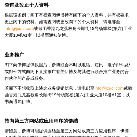
查询及改正个人资料
根据该条例，阁下有权查阅伊博持有阁下的个人资料，并有权要求
更正阁下的资料。如需查阅或更改阁下的个人资料，请电邮至
info@jcucl.com
19
(
)
或致函香港九龙荔枝角长顺街
号杨耀松
第六
工业
。
10
A1
大厦
楼
室，以书面通知伊博
业务推广
/
阁下向伊博提供数据后，伊博或会不时以电话、短讯、电子邮件及
或邮件方式向阁下直接推广有关伊博及与其进行联合推广业务的合
作伙伴的产品或服务。
info@jcucl.com
若阁下不想收取上述之业务促销信息，
请
电邮至
或致
19
(
)
10
A1
函香港九龙荔枝角长顺街
号杨耀松
第六
工业大厦
楼
室，以
书面通知伊博。
指向第三方网站或应用程序的链结
请留意，伊博可能提供连结至第三方网站或第三方应用程序，伊博